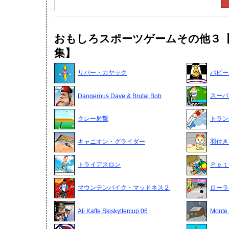
おもしろスポーツゲームその他３
集】
リバー・カヤック
パピー
スーパ
Dangerous Dave & Brutal Bob
クレー射撃
トラン
キャニオン・グライダー
羽付き
トライアスロン
Ｐｅｔ
マウンテンバイク・マッドネス２
ローラ
Ali Kaffe Skiskyttercup 06
Monte 